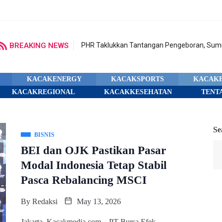
BREAKING NEWS
PHR Taklukkan Tantangan Pengeboran, Sumu
KACAKENERGY
KACAKSPORTS
KACAK
KACAKREGIONAL
KACAKKESEHATAN
TENT
Se
BISNIS
BEI dan OJK Pastikan Pasar
Modal Indonesia Tetap Stabil
Pasca Rebalancing MSCI
By
Redaksi
May 13, 2026
Jakarta, Kacakmedia.com – PT Bursa Efek