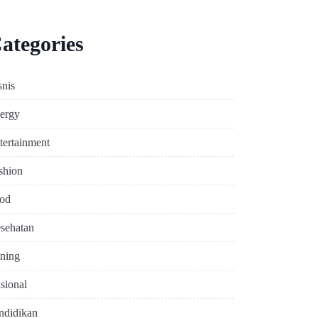
ategories
snis
ergy
tertainment
shion
od
sehatan
ning
sional
ndidikan