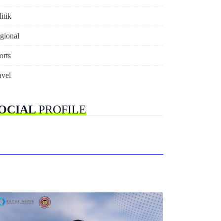
itik
gional
orts
avel
OCIAL
PROFILE