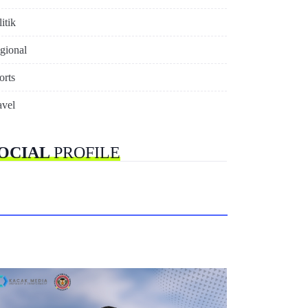
itik
gional
orts
avel
OCIAL
PROFILE