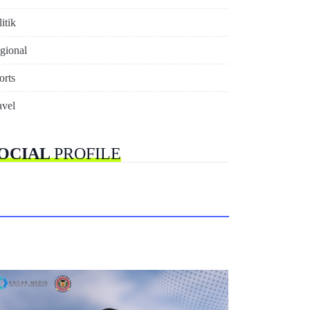
itik
gional
orts
avel
OCIAL
PROFILE