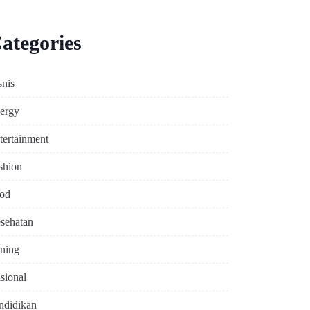
ategories
snis
ergy
tertainment
shion
od
sehatan
ning
sional
ndidikan