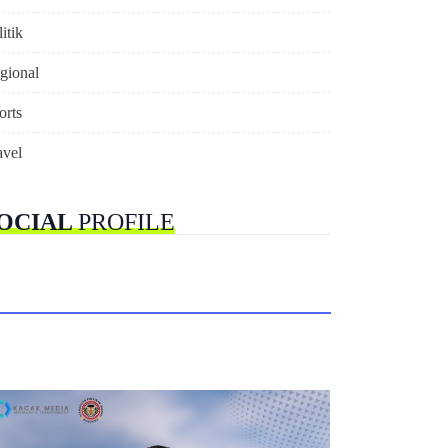
itik
gional
orts
avel
OCIAL
PROFILE