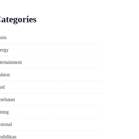
ategories
snis
ergy
tertainment
shion
od
sehatan
ning
sional
ndidikan