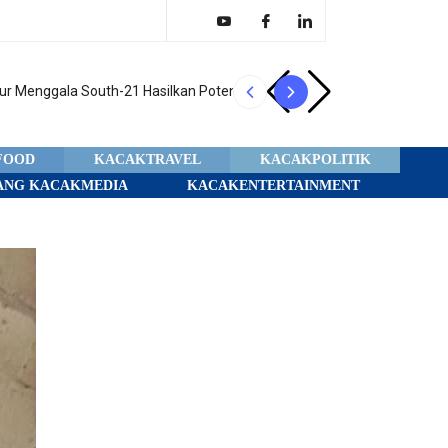
r Menggala South-21 Hasilkan Potensi Produksi
Transmigran Noba
FOOD
KACAKTRAVEL
KACAKPOLITIK
ANG KACAKMEDIA
KACAKENTERTAINMENT