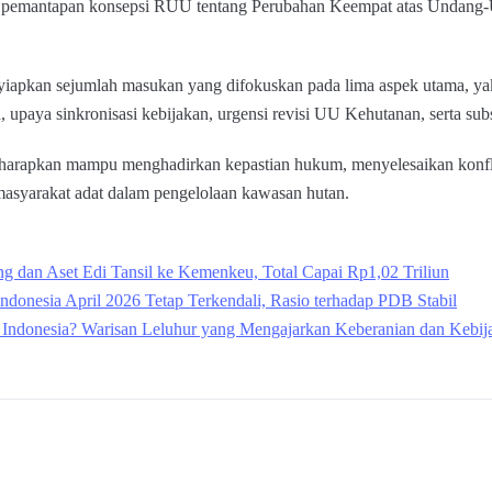
an pemantapan konsepsi RUU tentang Perubahan Keempat atas Undan
apkan sejumlah masukan yang difokuskan pada lima aspek utama, yakni
, upaya sinkronisasi kebijakan, urgensi revisi UU Kehutanan, serta sub
arapkan mampu menghadirkan kepastian hukum, menyelesaikan konflik 
masyarakat adat dalam pengelolaan kawasan hutan.
g dan Aset Edi Tansil ke Kemenkeu, Total Capai Rp1,02 Triliun
ndonesia April 2026 Tetap Terkendali, Rasio terhadap PDB Stabil
 Indonesia? Warisan Leluhur yang Mengajarkan Keberanian dan Kebij