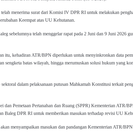
telah menerima surat dari Komisi IV DPR RI untuk melakukan pengha
Perubahan Keempat atas UU Kehutanan.
Baleg sebelumnya telah menggelar rapat pada 2 Juni dan 9 Juni 2026 
ngan itu, kehadiran ATR/BPN diperlukan untuk menyinkronkan data pe
an sengketa batas wilayah, hingga merumuskan solusi hukum yang ko
ego sektoral dalam pelaksanaan putusan Mahkamah Konstitusi terkait pen
urvei dan Pemetaan Pertanahan dan Ruang (SPPR) Kementerian ATR/BPN
gan Baleg DPR RI untuk memberikan masukan terhadap revisi UU Keh
ami akan menyampaikan masukan dan pandangan Kementerian ATR/BPN