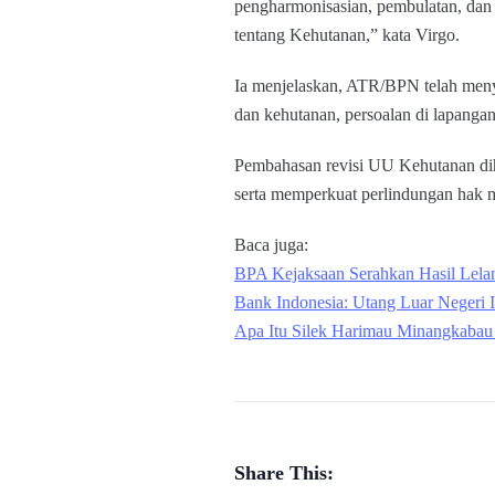
pengharmonisasian, pembulatan, d
tentang Kehutanan,” kata Virgo.
Ia menjelaskan, ATR/BPN telah menyi
dan kehutanan, persoalan di lapangan
Pembahasan revisi UU Kehutanan dih
serta memperkuat perlindungan hak 
Baca juga:
BPA Kejaksaan Serahkan Hasil Lelan
Bank Indonesia: Utang Luar Negeri I
Apa Itu Silek Harimau Minangkabau
Share This: