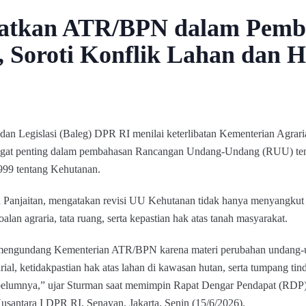
atkan ATR/BPN dalam Pemba
 Soroti Konflik Lahan dan H
an Legislasi (Baleg) DPR RI menilai keterlibatan Kementerian Agrar
ngat penting dalam pembahasan Rancangan Undang-Undang (RUU) ten
9 tentang Kehutanan.
Panjaitan, mengatakan revisi UU Kehutanan tidak hanya menyangkut 
oalan agraria, tata ruang, serta kepastian hak atas tanah masyarakat.
mengundang Kementerian ATR/BPN karena materi perubahan undang-u
nurial, ketidakpastian hak atas lahan di kawasan hutan, serta tumpang ti
 sebelumnya,” ujar Sturman saat memimpin Rapat Dengar Pendapat (RD
ntara I DPR RI, Senayan, Jakarta, Senin (15/6/2026).