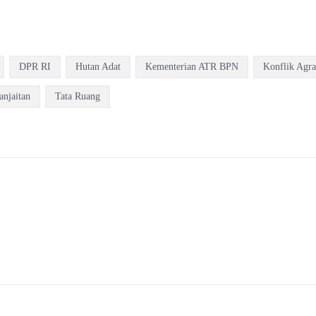
DPR RI
Hutan Adat
Kementerian ATR BPN
Konflik Agra
anjaitan
Tata Ruang