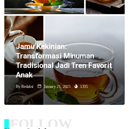
Jamu Kekinian:
Transformasi Minuman
Tradisional Jadi Tren Favorit
Anak
By
Redaksi
January 21, 2025
1335
FOLLOW