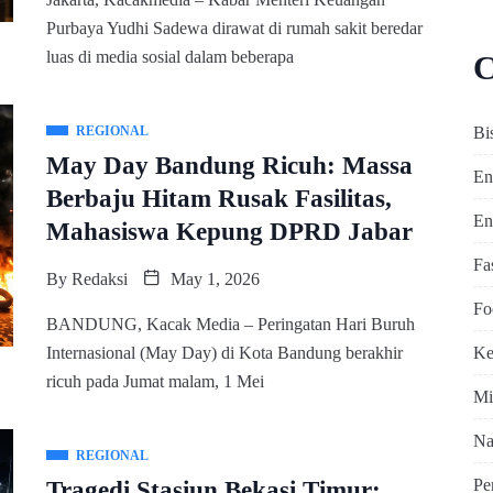
Purbaya Yudhi Sadewa dirawat di rumah sakit beredar
luas di media sosial dalam beberapa
C
Bi
REGIONAL
May Day Bandung Ricuh: Massa
En
Berbaju Hitam Rusak Fasilitas,
En
Mahasiswa Kepung DPRD Jabar
Fa
By
Redaksi
May 1, 2026
Fo
BANDUNG, Kacak Media – Peringatan Hari Buruh
Ke
Internasional (May Day) di Kota Bandung berakhir
ricuh pada Jumat malam, 1 Mei
Mi
Na
REGIONAL
Pe
Tragedi Stasiun Bekasi Timur: