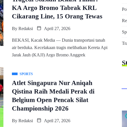
KA Argo Bromo Tabrak KRL
Pol
Cikarang Line, 15 Orang Tewas
Re
By
Redaksi
April 27, 2026
Sp
BEKASI, Kacak Media — Dunia transportasi tanah
Tr
air berduka. Kecelakaan tragis melibatkan Kereta Api
Jarak Jauh (KAJJ) Argo Bromo Anggrek
S
SPORTS
Atlet Singapura Nur Aniqah
Qistina Raih Medali Perak di
Belgium Open Pencak Silat
Championship 2026
By
Redaksi
April 27, 2026