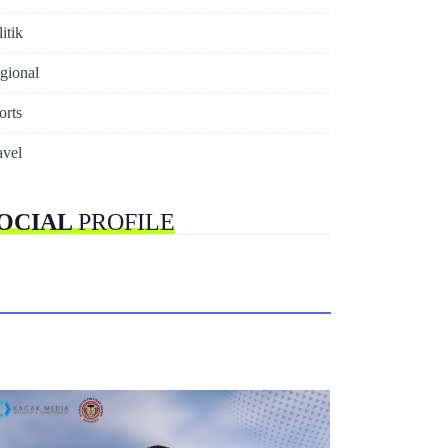
itik
gional
orts
avel
OCIAL
PROFILE