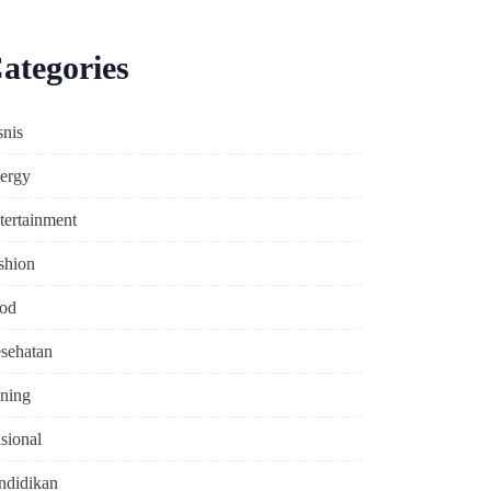
ategories
snis
ergy
tertainment
shion
od
sehatan
ning
sional
ndidikan