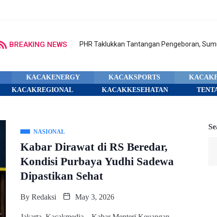
BREAKING NEWS
PHR Taklukkan Tantangan Pengeboran, Sumu
KACAKENERGY
KACAKSPORTS
KACAK
KACAKREGIONAL
KACAKKESEHATAN
TENT
Se
NASIONAL
Kabar Dirawat di RS Beredar,
Kondisi Purbaya Yudhi Sadewa
Dipastikan Sehat
By
Redaksi
May 3, 2026
Jakarta, Kacakmedia – Kabar Menteri Keuangan